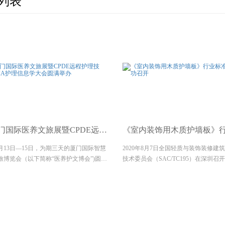
列表
0厦门国际医养文旅展暨CPDE远程护理技术/CMIA护理信息学大会
《室内装饰用木质护墙板》
11月13日—15日，为期三天的厦门国际智慧
2020年8月7日全国轻质与装饰装修建
旅博览会（以下简称“医养护文博会”)圆满
技术委员会（SAC/TC195）在深圳召
。本次文博会围绕“健康生命系统养护，
饰用木质护墙板》行业标准审查会，来
中国行动，开启体医融合，促进太极健
设计院所、质检机构、生产单位、行业
开，旨在推动智慧医养护在全国范围...
等代表参加了会议。映美医用门作为《室