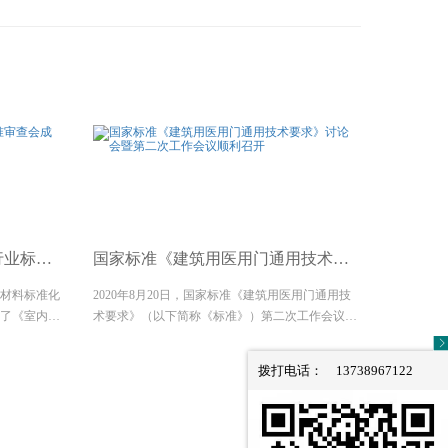
圆满举办
行业标准审查会成功召开
国家标准《建筑用医用门通用技术要求》讨论会暨
筑材料标准化
2020年8月20日，国家标准《建筑用医用门通用技
开了《室内装
术要求》（以下简称《标准》）第二次工作会议在
自全国科研
北京建筑材料检验研究总院召开。会议形式以线上
协会、用户
线下相结合，来自归口单位及主、参编单位的近30
拨打电话：
13738967122
内装...
位成员参加，映美医用门作为《标准》起草单位参
加...