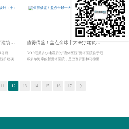
疗建筑设计（十）
值得借鉴！盘点全球十大医疗建筑设计（九）
筑事务所
NO.9厄瓜多尔地震后的“流体医院”曼塔医院位于厄
lass医院扩建项目
瓜多尔海岸的新曼塔医院，是巴塞罗那和马德里的
院于1940
PMMT建筑公司在厄瓜多尔建造的第三个医疗中
ac...
心。曼塔医院作为曼塔市的旗舰医院，其面积超过
两万四千平方米，为曼塔市二十万的居民提供服
务。医...
11
12
13
14
15
16
17