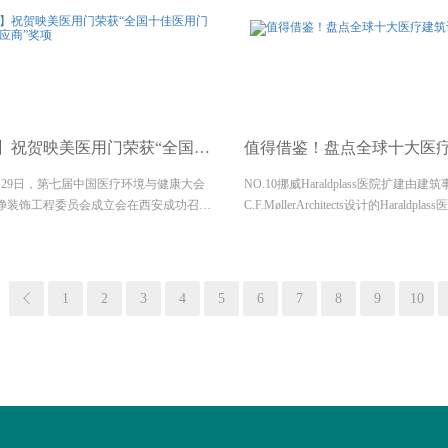
】祝贺映美医用门荣获“全国十佳医用门优秀供应商”奖项
值得借鉴！盘点全球十大医
8月29日，第七届中国医疗环境与健康大会
NO.10挪威Haraldplass医院扩建由建
净装饰工程委员会成立会在西安成功召
C.F.MøllerArchitects设计的Haraldp
省卫生健康委员会、中国建筑材料流通协
几年前在卑尔根正式对外营业。原来的医
国际康复医学中心相关领导和来自全国各
年对外开放，原房间数可为100名患者、De
、建筑以及材料领域的专家近400人参加
1
2
3
4
5
6
7
8
9
10