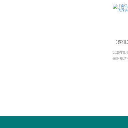
【喜讯
2020年
暨医用洁
开，陕西
会、西安
地的医疗
会议...