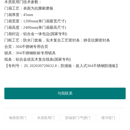
木质医用门技术参数：
门扇工艺：表面为抗菌耐磨板
门扇厚度：45mm
门扇宽度：1200mm(单门扇最宽尺寸)
门扇高度：2400mm(单门扇最高尺寸)
门扇封边：铝合金一体包边(国家专利)
门框工艺：防水门套板，实木复合工艺密封条：静音抗菌密封条
合页：304不锈钢专用合页
锁具：304不锈钢欧标专用锁具
线条：铝合金或实木复合线条(国家专利)
【专利号： ZL 202030729632.8；防撞板：嵌入式304不锈钢防撞板】
与我联系
钢质医用门
木质医用门
防辐射门/气密门
缓冲室门