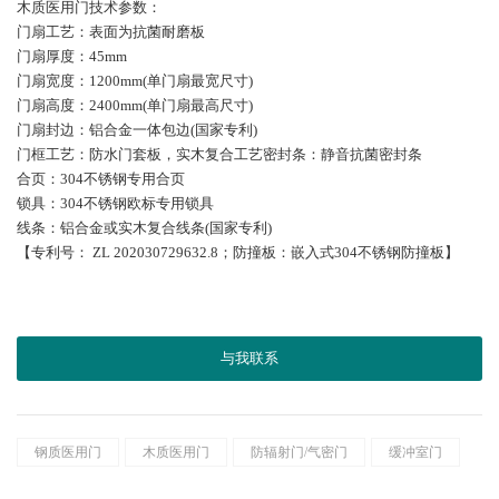
木质医用门技术参数：
门扇工艺：表面为抗菌耐磨板
门扇厚度：45mm
门扇宽度：1200mm(单门扇最宽尺寸)
门扇高度：2400mm(单门扇最高尺寸)
门扇封边：铝合金一体包边(国家专利)
门框工艺：防水门套板，实木复合工艺密封条：静音抗菌密封条
合页：304不锈钢专用合页
锁具：304不锈钢欧标专用锁具
线条：铝合金或实木复合线条(国家专利)
【专利号： ZL 202030729632.8；防撞板：嵌入式304不锈钢防撞板】
与我联系
钢质医用门
木质医用门
防辐射门/气密门
缓冲室门