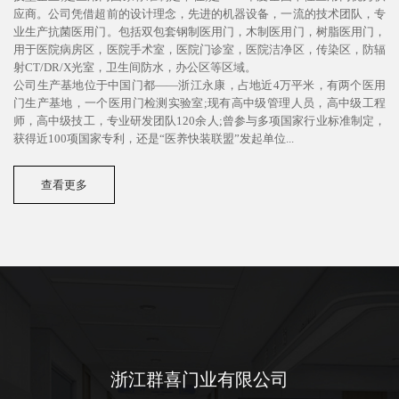
应商。公司凭借超前的设计理念，先进的机器设备，一流的技术团队，专
业生产抗菌医用门。包括双包套钢制医用门，木制医用门，树脂医用门，
用于医院病房区，医院手术室，医院门诊室，医院洁净区，传染区，防辐
射CT/DR/X光室，卫生间防水，办公区等区域。
公司生产基地位于中国门都——浙江永康，占地近4万平米，有两个医用
门生产基地，一个医用门检测实验室;现有高中级管理人员，高中级工程
师，高中级技工，专业研发团队120余人;曾参与多项国家行业标准制定，
获得近100项国家专利，还是“医养快装联盟”发起单位...
查看更多
浙江群喜门业有限公司